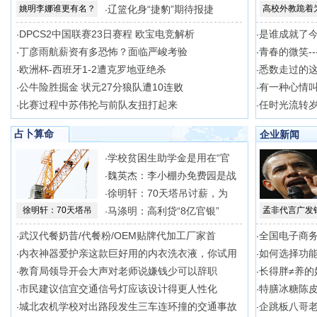
姚明李娜谁更有名？
辽篮化身“捷豹”期待报捷
高校外教跪着
·
DPCS2中国联赛23日赛程 欧宝电竞解析
是谁成就了
·
·
丁彦雨航薪资有多恐怖？面临严峻考验
青春的微笑--
·
·
欧洲杯-西班牙1-2遭克罗地亚绝杀
悉数走过的
·
·
公牛险胜掘金 状元27分狼队遭10连败
有一种心情叫
·
·
比赛过程中苏伟抡与前队友扭打起来
任时光流转岁
·
·
占卜算命
企业新闻
学校贫困生助学金是用在“官
·
魏英杰：李小棚办免费园是战
·
徐明轩：70天塔吊讨薪，为
·
徐明轩：70天塔吊
马涤明：高利贷“8亿官银”
孟非代言广发
·
武汉代餐奶昔/代餐粉/OEM贴牌代加工厂家首
全国电子商
·
·
内衣神器爱护亲这款巨好用的内衣洗衣液，你试用
如何选择功能
·
·
教育局领导开会大声对老师说嫌钱少可以辞职
长得胖≠养的
·
·
市民建议信宜交通信号灯应该设计得更人性化
特膳冰糖陈皮
·
·
城北农机学校对出路段发生三车连环撞的交通事故
企跳板八哥
·
·