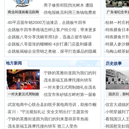
男子修剪邻院挡光树木 遭阻
·
商业间谍病毒活跃网
供电报账员利用三角钱电费差
广东省纪念辛
·
40平店面年销2000万油漆店，企跳板牛四爷
桂林一村庄
·
·
企跳板牛四爷养殖场怎样让客户转介绍，带来更多
特殊膳食日
·
·
企跳板八哥分享洗碗哥用3步，迅速占据市场60
特殊膳食片剂
·
·
企跳板八哥嚣张的螺蛳粉:4步打通门店盈利爆通
特膳人参沙棘
·
·
企跳板揭秘企业营销之奥秘，探寻打造爆品的隐藏
乌梅山楂茶贴
·
·
地方新闻
历史故事
宁静的英雅街道因为我们的到
·
茂名新福五路摩托撞向轿车
·
一对夫妻汉式周制婚礼在茂名
·
一对夫妻汉式周制婚
信宜市朱砂镇古畔村第一届春
国庆日，那
·
武宣电商中心联合县妇联开展电商培训，助推巾帼
信宜大成镇
·
·
富川：“守法规知礼让 安全文明出行”主题宣传
小明穿越到
·
·
宁静的英雅街道因为我们的到来显得异常热闹
看我国汉人
·
·
茂名新福五路摩托撞向轿车 致三人受伤
韩国慰安妇
·
·