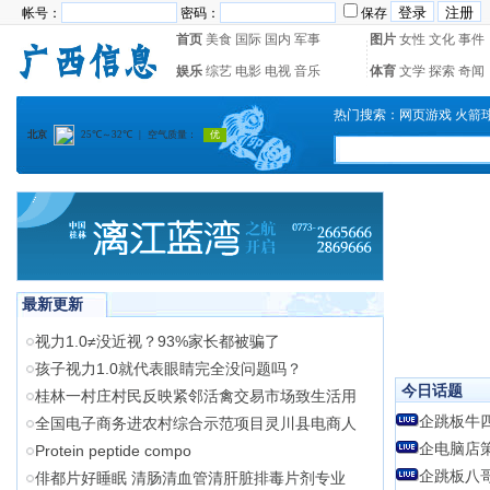
帐号：
密码：
保存
首页
美食
国际
国内
军事
图片
女性
文化
事件
娱乐
综艺
电影
电视
音乐
体育
文学
探索
奇闻
热门搜索：
网页游戏
火箭
最新更新
视力1.0≠没近视？93%家长都被骗了
孩子视力1.0就代表眼睛完全没问题吗？
今日话题
桂林一村庄村民反映紧邻活禽交易市场致生活用
企跳板牛
全国电子商务进农村综合示范项目灵川县电商人
企电脑店
Protein peptide compo
企跳板八
俳都片好睡眠 清肠清血管清肝脏排毒片剂专业