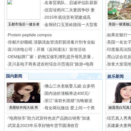
名泰贸易队、启诚评估队获新
·
信宜绿鸦河二夫妻因争吵 妻
·
2015年底信宜有望建成高
·
玉都市场后一健全者
金垌径口五里岭路段一大型客
美国一驱逐舰
·
Protein peptide compos
如果在银行一
·
·
俳都片好睡眠 清肠清血管清肝脏排毒片剂专业贴
美国一名女
·
·
富川供电公司：开展《反间谍法》宣传活动
印度最高法
·
·
OEM贴牌厂家：奶饱宝催乳增乳提升母乳质量，
黑山议会在
·
·
灵川县电子商务进农村综合示范项目“旅游+电商
加拿大发现
·
·
国内新闻
娱乐新闻
佛山三水老板娶儿媳 众多明
·
国内油价涨幅将达400元/
·
浙江“庙前长跪猪”当晚被送
·
美图软件闯大祸 男
母女两玩微信 爱上同一个男
姚晨黑白写真
·
“电商快车”助力武宣特色农产品跑出销售“加速
综艺真人秀离
·
·
武宣县2023年乐享好物年货节圆满收官
吴建豪夫妻网
·
·