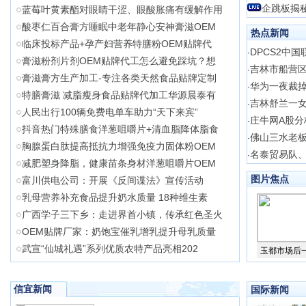
企跳板揭
蓝莓叶黄素酯对眼睛干涩、眼酸胀痛有缓解作用
酸枣仁百合膏方睡眠中老年静心安神膏滋OEM
热点新闻
临床投标产品+孕产妇营养特膳粉OEM贴牌代
DPCS2中国
·
膏滋粉剂片剂OEM贴牌代工怎么避免踩坑？想
吉林市船营区
·
膏滋膏方生产加工-专注各类天然食品贴牌定制
华为一夜裁掉
·
特膳膏滋 减脂瘦身食品贴牌代加工华源晨泰有
吉林舒兰一
·
人民出行100辆免费电单车助力“天下来宾”
庄牛网A股分
·
抖音热门特殊膳食洋葱咀嚼片+清血脂降体脂食
佛山三水老板
·
胸腺蛋白肽提高抵抗力增强免疫力固体粉OEM
名泰贸易队
·
减肥塑身降脂，健康苗条身材洋葱咀嚼片OEM
图片焦点
富川供电公司：开展《反间谍法》宣传活动
乳母营养补充食品提升奶水质量 18种维生素
广西学子三下乡：走进界首小镇，传承红色圣火
OEM贴牌厂家：奶饱宝催乳增乳提升母乳质量
武宣“仙城礼遇”系列优质农特产品亮相202
玉都市场后
信宜新闻
国际新闻