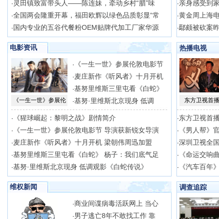
灵田镇致富带头人——陈连妹，牵动乡村“腊”味
亲身感受到
·
·
全国两会隆重开幕，福田欧辉以绿色品质彰显“常
黄金周上海电
·
·
国内专业的五谷代餐粉OEM贴牌代加工厂家华源
鄢颇被砍案昨
·
·
电影资讯
热播电视
《一生一世》参展伦敦电影节
·
麦庄新作《听风者》十月开机
·
基努里维斯三里屯看《白蛇》
·
《一生一世》参展伦
基努·里维斯北京现身 低调
东方卫视首播
·
《猩球崛起：黎明之战》剧情简介
东方卫视首播
·
·
《一生一世》参展伦敦电影节 导演获新锐女导演
《男人帮》官
·
·
麦庄新作《听风者》十月开机 梁朝伟周迅加盟
深圳卫视全
·
·
基努里维斯三里屯看《白蛇》 杨子：我们底气足
《命运交响
·
·
基努·里维斯北京现身 低调观影《白蛇传说》
《汽车百年》
·
·
维权新闻
调查追踪
商业间谍病毒活跃网上 当心
·
男子逃亡8年不敢找工作 靠
·