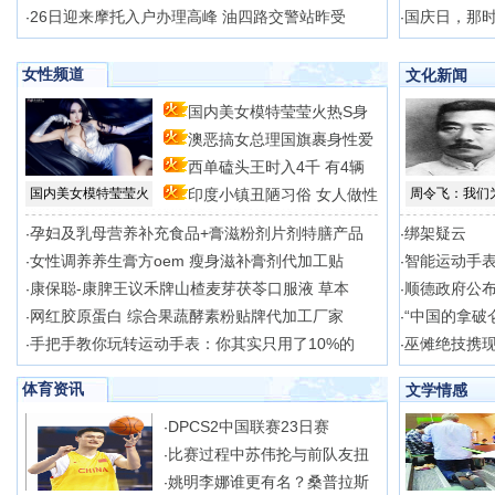
26日迎来摩托入户办理高峰 油四路交警站昨受
国庆日，那
·
·
女性频道
文化新闻
国内美女模特莹莹火热S身
澳恶搞女总理国旗裹身性爱
型
西单磕头王时入4千 有4辆
场
国内美女模特莹莹火
印度小镇丑陋习俗 女人做性
周令飞：我们
孕妇及乳母营养补充食品+膏滋粉剂片剂特膳产品
绑架疑云
·
·
女性调养养生膏方oem 瘦身滋补膏剂代加工贴
智能运动手
·
·
康保聪-康脾王议禾牌山楂麦芽茯苓口服液 草本
顺德政府公
·
·
网红胶原蛋白 综合果蔬酵素粉贴牌代加工厂家
“中国的拿破
·
·
手把手教你玩转运动手表：你其实只用了10%的
巫傩绝技携
·
·
体育资讯
文学情感
DPCS2中国联赛23日赛
·
比赛过程中苏伟抡与前队友扭
·
姚明李娜谁更有名？桑普拉斯
·