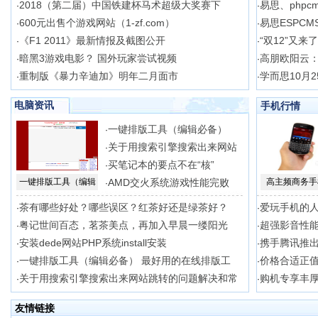
2018（第二届）中国铁建杯马术超级大奖赛下
易思、phpc
·
·
600元出售个游戏网站（1-zf.com）
易思ESPCM
·
·
《F1 2011》最新情报及截图公开
“双12”又来
·
·
暗黑3游戏电影？ 国外玩家尝试视频
高朋欧阳云
·
·
重制版《暴力辛迪加》明年二月面市
学而思10月2
·
·
电脑资讯
手机行情
一键排版工具（编辑必备）
·
关于用搜索引擎搜索出来网站
·
买笔记本的要点不在“核”
·
一键排版工具（编辑
AMD交火系统游戏性能完败
高主频商务手
·
茶有哪些好处？哪些误区？红茶好还是绿茶好？
爱玩手机的
·
·
粤记世间百态，茗茶美点，再加入早晨一缕阳光
超强影音性能
·
·
安装dede网站PHP系统install安装
携手腾讯推出 
·
·
一键排版工具（编辑必备） 最好用的在线排版工
价格合适正值
·
·
关于用搜索引擎搜索出来网站跳转的问题解决和常
购机专享丰厚
·
·
友情链接