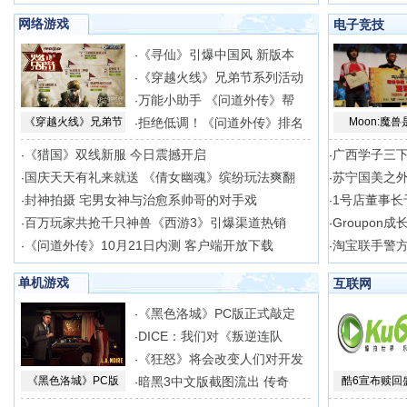
网络游戏
电子竞技
《寻仙》引爆中国风 新版本
·
《穿越火线》兄弟节系列活动
·
万能小助手 《问道外传》帮
·
《穿越火线》兄弟节
拒绝低调！《问道外传》排名
Moon:魔兽
·
《猎国》双线新服 今日震撼开启
广西学子三
·
·
国庆天天有礼来就送 《倩女幽魂》缤纷玩法爽翻
苏宁国美之外
·
·
封神拍摄 宅男女神与治愈系帅哥的对手戏
1号店董事长
·
·
百万玩家共抢千只神兽《西游3》引爆渠道热销
Groupon
·
·
《问道外传》10月21日内测 客户端开放下载
淘宝联手警方
·
·
单机游戏
互联网
《黑色洛城》PC版正式敲定
·
DICE：我们对《叛逆连队
·
《狂怒》将会改变人们对开发
·
《黑色洛城》PC版
暗黑3中文版截图流出 传奇
酷6宣布赎回
·