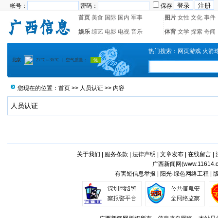
帐号：
密码：
保存
首页
美食
国际
国内
军事
图片
女性
文化
事件
娱乐
综艺
电影
电视
音乐
体育
文学
探索
奇闻
热门搜索：
网页游戏
火箭
您现在的位置：
首页
>>
人员认证
>> 内容
人员认证
关于我们
|
服务条款
|
法律声明
|
文章发布
|
在线留言
|
广西新闻网(
www.11614.
有害短信息举报 | 阳光·绿色网络工程 |