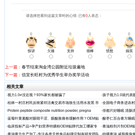
请选择您看到这篇文章时的心情: 已有
0
人表态：
0
0
0
0
0
0
惊讶
欠揍
支持
很棒
愤怒
搞笑
上一篇：
春节结束淘金湾公园附近垃圾遍地
下一篇：
信宜长旺村为优秀学生举办奖学活动
相关文章
·
视力1.0≠没近视？93%家长都被骗了
·
孩子视力1.0就代
·
桂林一村庄村民反映紧邻活禽交易市场致生活用水发黑 市
·
全国电子商务进农村
场称属“造谣”，联合调查组介入调查
利开班
·
Protein peptide composite nutrition powder, pregna
·
俳都片好睡眠 清肠
·
蓝莓叶黄素酯对眼睛干涩、眼酸胀痛有缓解作用？OEM贴
·
酸枣仁百合膏方睡眠
牌代工
厂
·
临床投标产品+孕产妇营养特膳粉OEM贴牌代加工哪家专
·
膏滋粉剂片剂OEM
业
·
膏滋膏方生产加工-专注各类天然食品贴牌定制有研发团队
·
特膳膏滋 减脂瘦身