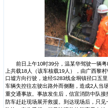
前日上午10时39分，温某华驾驶一辆粤
上共载18人（该车核载19人），由
广西黎村
口墟方向行驶，途经S283线金垌镇径口五
车辆
失控往左驶出路外而侧翻，造成2人当
重交通事故。
事故发生后，信宜消防中队接
防车赶赴现场展开救援。到达现场后，只见