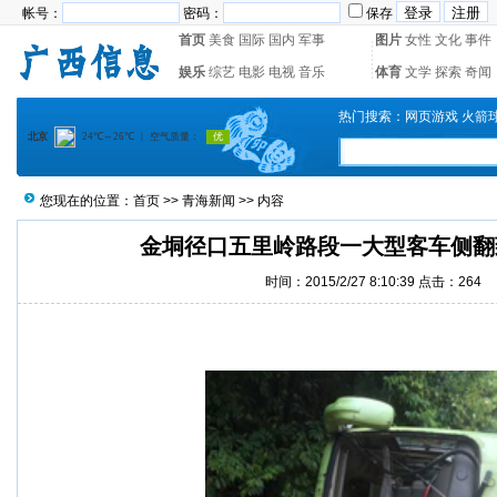
帐号：
密码：
保存
首页
美食
国际
国内
军事
图片
女性
文化
事件
娱乐
综艺
电影
电视
音乐
体育
文学
探索
奇闻
热门搜索：
网页游戏
火箭
您现在的位置：
首页
>>
青海新闻
>> 内容
金垌径口五里岭路段一大型客车侧翻
时间：2015/2/27 8:10:39 点击：
264