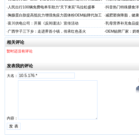
厂家
务商
·
人民出行100辆免费电单车助力“天下来宾”马拉松盛事
·
抖音热门特殊膳食洋
牌加工
·
胸腺蛋白肽提高抵抗力增强免疫力固体粉OEM贴牌代加工
·
减肥塑身降脂，健康
服务商
服务商
·
富川供电公司：开展《反间谍法》宣传活动
·
乳母营养补充食品提
工
·
广西学子三下乡：走进界首小镇，传承红色圣火
·
OEM贴牌厂家：奶
一步！
相关评论
暂时还没有评论
发表我的评论
大名：
内容：