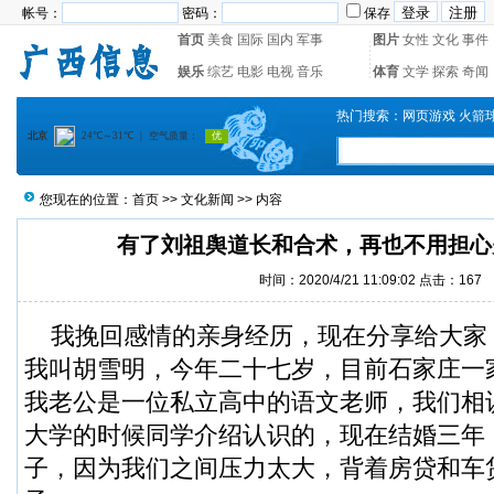
帐号：
密码：
保存
首页
美食
国际
国内
军事
图片
女性
文化
事件
娱乐
综艺
电影
电视
音乐
体育
文学
探索
奇闻
热门搜索：
网页游戏
火箭
您现在的位置：
首页
>>
文化新闻
>> 内容
有了刘祖舆道长和合术，再也不用担心
时间：2020/4/21 11:09:02 点击：
167
我挽回感情的亲身经历，现在分享给大家
我叫胡雪明，今年二十七岁，目前石家庄一
我老公是一位私立高中的语文老师，我们相
大学的时候同学介绍认识的，现在结婚三年
子，因为我们之间压力太大，背着房贷和车