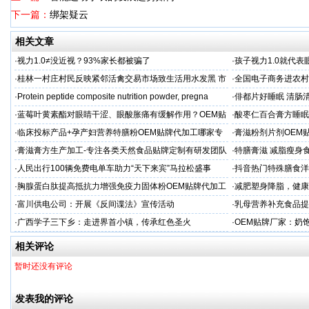
下一篇：
绑架疑云
相关文章
·
视力1.0≠没近视？93%家长都被骗了
·
孩子视力1.0就代
·
桂林一村庄村民反映紧邻活禽交易市场致生活用水发黑 市
·
全国电子商务进农村
场称属“造谣”，联合调查组介入调查
利开班
·
Protein peptide composite nutrition powder, pregna
·
俳都片好睡眠 清肠
·
蓝莓叶黄素酯对眼睛干涩、眼酸胀痛有缓解作用？OEM贴
·
酸枣仁百合膏方睡眠
牌代工
厂
·
临床投标产品+孕产妇营养特膳粉OEM贴牌代加工哪家专
·
膏滋粉剂片剂OEM
业
·
膏滋膏方生产加工-专注各类天然食品贴牌定制有研发团队
·
特膳膏滋 减脂瘦身
厂家
务商
·
人民出行100辆免费电单车助力“天下来宾”马拉松盛事
·
抖音热门特殊膳食洋
牌加工
·
胸腺蛋白肽提高抵抗力增强免疫力固体粉OEM贴牌代加工
·
减肥塑身降脂，健康
服务商
服务商
·
富川供电公司：开展《反间谍法》宣传活动
·
乳母营养补充食品提
工
·
广西学子三下乡：走进界首小镇，传承红色圣火
·
OEM贴牌厂家：奶
一步！
相关评论
暂时还没有评论
发表我的评论