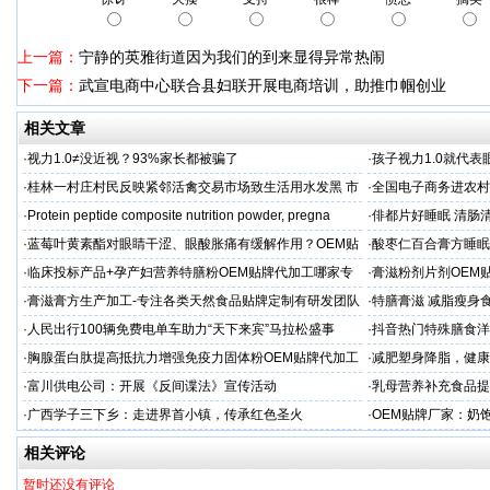
上一篇：
宁静的英雅街道因为我们的到来显得异常热闹
下一篇：
武宣电商中心联合县妇联开展电商培训，助推巾帼创业
相关文章
·
视力1.0≠没近视？93%家长都被骗了
·
孩子视力1.0就代
·
桂林一村庄村民反映紧邻活禽交易市场致生活用水发黑 市
·
全国电子商务进农村
场称属“造谣”，联合调查组介入调查
利开班
·
Protein peptide composite nutrition powder, pregna
·
俳都片好睡眠 清肠
·
蓝莓叶黄素酯对眼睛干涩、眼酸胀痛有缓解作用？OEM贴
·
酸枣仁百合膏方睡眠
牌代工
厂
·
临床投标产品+孕产妇营养特膳粉OEM贴牌代加工哪家专
·
膏滋粉剂片剂OEM
业
·
膏滋膏方生产加工-专注各类天然食品贴牌定制有研发团队
·
特膳膏滋 减脂瘦身
厂家
务商
·
人民出行100辆免费电单车助力“天下来宾”马拉松盛事
·
抖音热门特殊膳食洋
牌加工
·
胸腺蛋白肽提高抵抗力增强免疫力固体粉OEM贴牌代加工
·
减肥塑身降脂，健康
服务商
服务商
·
富川供电公司：开展《反间谍法》宣传活动
·
乳母营养补充食品提
工
·
广西学子三下乡：走进界首小镇，传承红色圣火
·
OEM贴牌厂家：奶
一步！
相关评论
暂时还没有评论