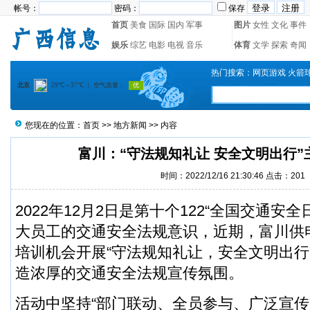
帐号：
密码：
保存
首页
美食
国际
国内
军事
图片
女性
文化
事件
娱乐
综艺
电影
电视
音乐
体育
文学
探索
奇闻
热门搜索：
网页游戏
火箭
您现在的位置：
首页
>>
地方新闻
>> 内容
富川：“守法规知礼让 安全文明出行”
时间：2022/12/16 21:30:46 点击：
201
2022年12月2日是第十个122“全国交通安
大员工的交通安全法规意识，近期，富川供
培训机会开展“守法规知礼让，安全文明出行
造浓厚的交通安全法规宣传氛围。
活动中坚持“部门联动、全员参与、广泛宣传