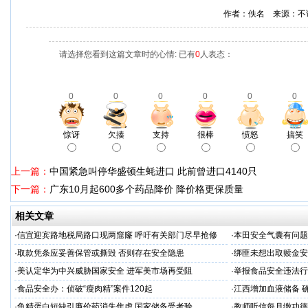
作者：佚名 来源：不
请选择您看到这篇文章时的心情: 已有
0
人表态：
0
0
0
0
0
0
惊讶
欠揍
支持
很棒
愤怒
搞笑
上一篇：
中国紧急叫停华盛顿生蚝进口 此前曾进口4140只
下一篇：
广东10月起600多个药品降价 降价格更保质量
相关文章
·
信宜迎宾路地税局路口现两窟窿 呼吁有关部门尽早抢修
·
本田安全气囊有问题 
·
取款凭条应妥善保管或撕毁 否则存在安全隐患
·
绑匪未想出取赎金安
·
美认定华为中兴威胁国家安全 进军美市场再受阻
·
举报食品安全违法行
·
食品安全办：侦破“瘦肉精”案件120起
·
江西增加血液储备 
·
鱼精蛋白短缺引廉价药消失焦虑 国家储备受考验
·
教师听信每月缴功德