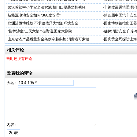
·
武汉首部中小学安全法实施 校门口要装监控视频
·
车辆改装需慎重 操
·
新能源电池安全如何“360度管理”
·
第四届中国汽车安全
·
郑渊洁微博维权 不求赔偿只为增加环境安全
·
国家博物馆推出玉器
·
“指挥沙皇”三天六部 “老柴”登国家大剧院
·
确保消防安全 广东
·
山东省农产品质量安全条例今起实施 消费者可索赔
·
国庆黄金周探访上海
相关评论
暂时还没有评论
发表我的评论
大名：
内容：