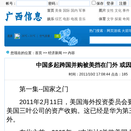
帐号：
密码：
保存
首页
美食
国际
国内
军事
图片
女性
文化
事件
娱乐
综艺
电影
电视
音乐
体育
文学
探索
奇闻
热门搜索：
网页游戏
火箭
您现在的位置：
首页
>>
经济新闻
>> 内容
中国多起跨国并购被美挡在门外 或
时间：2011/10/2 17:08:44 点击：
185
第一集--国家之门
2011年2月11日，美国海外投资委员会
美国三叶公司的资产收购。这已经是华为第
外。