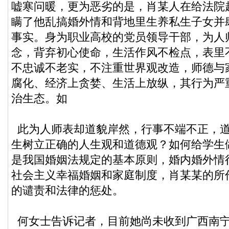
嘘寒问暖，更为恶劣的是，肖某人在给法院
瞒了他乱搞婚外情和背地里生养私生子女并
事实。身为职业高校的党员领导干部，为人
念，背弃初心使命，生活作风不检点，表里
不忠诚不老实，不注重世界观改造，师德与
腐化、经济上贪婪、生活上放纵，其行为严
治生态。如
此为人师表却道貌岸然，行事不端不正，
生树立正确的人生观和道德观？如何给学生
是我国婚姻法规定的基本原则，婚内婚外情
社会主义幸福婚姻和家庭制度，肖某某的所
的谴责和法律的惩处。
何女士告诉记者，目前她尚未收到广西南