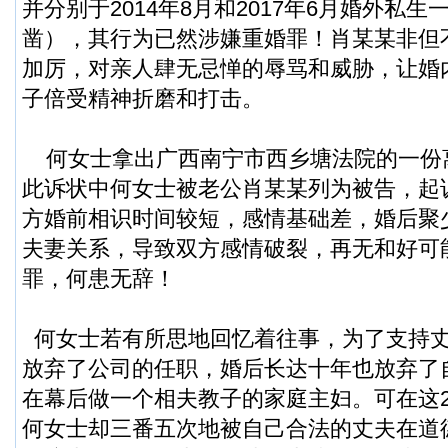
并分别于2014年8月和2017年6月婚外私
凿），其行为已然涉嫌重婚罪！肖某某非但
加厉，对亲人肆无忌惮的辱骂和威胁，让婚
子倍受精神折磨和打击。
何女士拿出广西南宁市西乡塘法院的一份
此诉状中何女士被老公肖某某列为被告，起
方婚前相识时间较短，感情基础差，婚后聚
夫妻关系，导致双方感情破裂，再无和好可
罪，何患无辞！
何女士若有所思地回忆着往事，为了支持
放弃了公司的任职，婚后长达十年也放弃了
在幕后做一个相夫教子的家庭主妇。可在这
何女士却三番五次地被自己合法的丈夫在道