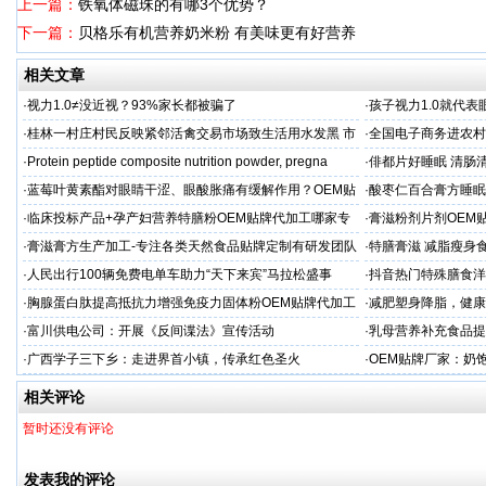
上一篇：
铁氧体磁珠的有哪3个优势？
下一篇：
贝格乐有机营养奶米粉 有美味更有好营养
相关文章
·
视力1.0≠没近视？93%家长都被骗了
·
孩子视力1.0就代
·
桂林一村庄村民反映紧邻活禽交易市场致生活用水发黑 市
·
全国电子商务进农村
场称属“造谣”，联合调查组介入调查
利开班
·
Protein peptide composite nutrition powder, pregna
·
俳都片好睡眠 清肠
·
蓝莓叶黄素酯对眼睛干涩、眼酸胀痛有缓解作用？OEM贴
·
酸枣仁百合膏方睡眠
牌代工
厂
·
临床投标产品+孕产妇营养特膳粉OEM贴牌代加工哪家专
·
膏滋粉剂片剂OEM
业
·
膏滋膏方生产加工-专注各类天然食品贴牌定制有研发团队
·
特膳膏滋 减脂瘦身
厂家
务商
·
人民出行100辆免费电单车助力“天下来宾”马拉松盛事
·
抖音热门特殊膳食洋
牌加工
·
胸腺蛋白肽提高抵抗力增强免疫力固体粉OEM贴牌代加工
·
减肥塑身降脂，健康
服务商
服务商
·
富川供电公司：开展《反间谍法》宣传活动
·
乳母营养补充食品提
工
·
广西学子三下乡：走进界首小镇，传承红色圣火
·
OEM贴牌厂家：奶
一步！
相关评论
暂时还没有评论
发表我的评论