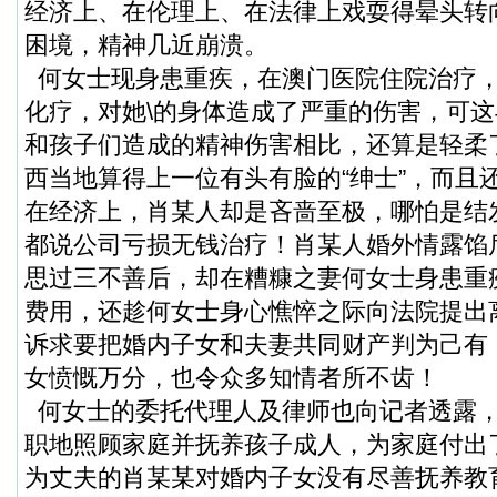
经济上、在伦理上、在法律上戏耍得晕头转
困境，精神几近崩溃。
何女士现身患重疾，在澳门医院住院治疗
化疗，对她\的身体造成了严重的伤害，可
和孩子们造成的精神伤害相比，还算是轻柔
西当地算得上一位有头有脸的“绅士”，而且
在经济上，肖某人却是吝啬至极，哪怕是结
都说公司亏损无钱治疗！肖某人婚外情露馅
思过三不善后，却在糟糠之妻何女士身患重
费用，还趁何女士身心憔悴之际向法院提出
诉求要把婚内子女和夫妻共同财产判为己有
女愤慨万分，也令众多知情者所不齿！
何女士的委托代理人及律师也向记者透露
职地照顾家庭并抚养孩子成人，为家庭付出
为丈夫的肖某某对婚内子女没有尽善抚养教