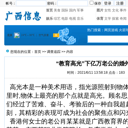
帐号：
密码：
保存
首页
美食
国际
国内
军事
图片
女性
文化
事件
娱乐
综艺
电影
电视
音乐
体育
文学
探索
奇闻
热门搜索：
网页游戏
火箭
您现在的位置：
首页
>>
调查追踪
>> 内容
“教育高光”下亿万老公的婚
时间：2021/6/11 13:58:18 点击：
183
高光本是一种美术用语，指光源照射到物
里时,物体上最亮的那个点就是高光。顾名
们经过了苦难、奋斗、考验后的一种自我超
刻，其精彩的表现可成为社会的聚焦点和闪
香港何女士的老公肖某某就是广西教育界