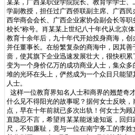
某某，广西某职业学院院长、教育学学士、
学副教授，担任过广西侨联副主席、广西民
西华商会会长、广西企业家协会副会长等职
校长”称号。肖某某上世纪八十年代从北京
教育十余年后，九十年代开始投身商海，创
并任董事长。在纷繁复杂的商海中，因其善
啬，使其旗下企业迅速发展壮大，很快积累
变为一个身价亿万的成功商业人士，集众多
堆的光环在头上，俨然成为一个众目只能望其
人士。
这样一位教育界知名人士和商界的翘楚奇才
什么见不得阳光的故事呢？据何女士反映，
点，早在十年前就已多次出轨！何女士为顾
直隐忍不言，希望肖某某能迷途知返，回归
尺，不知廉耻，竟与一位在南宁务工的李姓