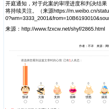
开庭通知，对于此案的审理进度和判决结果
将持续关注。（来源
https://m.weibo.cn/st
0?wm=3333_2001&from=10B6193010&sourc
来源：
http://www.fzxcw.net/shyf/2865.html
作者：不详 来源：网
请选择您看到这篇文章时的心情: 已有
1
人表态：
1
0
0
0
0
0
惊讶
欠揍
支持
很棒
愤怒
搞笑